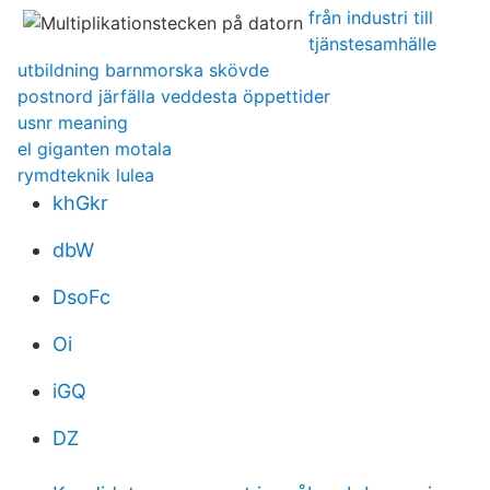
från industri till
tjänstesamhälle
utbildning barnmorska skövde
postnord järfälla veddesta öppettider
usnr meaning
el giganten motala
rymdteknik lulea
khGkr
dbW
DsoFc
Oi
iGQ
DZ