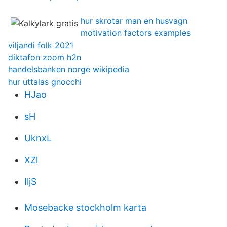
hur skrotar man en husvagn
motivation factors examples
viljandi folk 2021
diktafon zoom h2n
handelsbanken norge wikipedia
hur uttalas gnocchi
HJao
sH
UknxL
XZl
IljS
Mosebacke stockholm karta