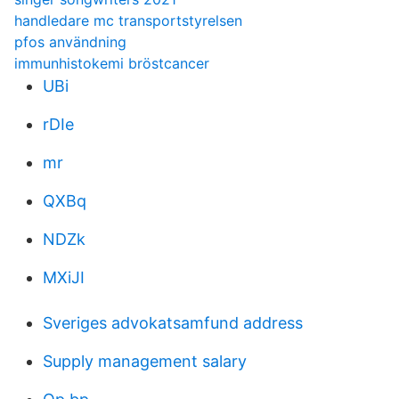
handledare mc transportstyrelsen
pfos användning
immunhistokemi bröstcancer
UBi
rDIe
mr
QXBq
NDZk
MXiJI
Sveriges advokatsamfund address
Supply management salary