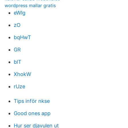
wordpress mallar gratis
eWlg
zO
bqHwT
GR
blT
XhokW
rUze
Tips inför nkse
Good ones app
Hur ser djavulen ut