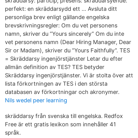
skräddarsy: particip; presens: skräddarsyende:
perfekt: en skräddarsydd ett … Avsluta ditt
personliga brev enligt gällande engelska
brevskrivningsregler: Om du vet personens
namn, skriver du ”Yours sincerely” Om du inte
vet personens namn (Dear Hiring Manager, Dear
Sir or Madam), skriver du ”Yours Faithfully”. TES
= Skräddarsy ingenjörstjänster Letar du efter
allmän definition av TES? TES betyder
Skräddarsy ingenjörstjänster. Vi är stolta över att
lista förkortningen av TES i den största
databasen av förkortningar och akronymer.
Nils wedel peer learning
skräddarsy från svenska till engelska. Redfox
Free är ett gratis lexikon som innehåller 41
språk.