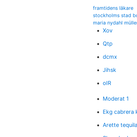
framtidens läkare
stockholms stad b
maria nydahl mülle
Xov
Qtp
dcmx
Jihsk
oIR
Moderat 1
Ekg cabrera 
Arette tequil