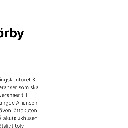
örby
ingskontoret &
veranser som ska
ranser till
tängde Alliansen
även lättakuten
på akutsjukhusen
sligt tolv