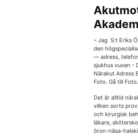
Akutmot
Akadem
– Jag S:t Eriks 
den högspeciali
— adress, telefo
sjukhus vuxen - 
Närakut Adress B
Foto. Gå till Foto
Det är alltid nä
vilken sorts prov
och kirurgisk be
läkare, skötersk
öron-näsa-halski