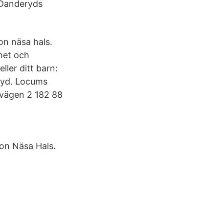
 Danderyds
on näsa hals.
het och
ler ditt barn:
ryd. Locums
nvägen 2 182 88
on Näsa Hals.