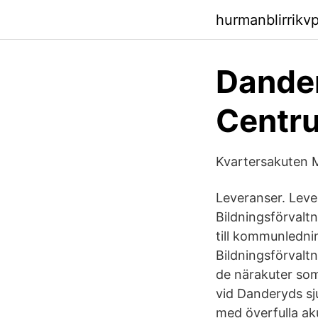
hurmanblirrikv
Dander
Centr
Kvartersakuten
Leveranser. Lev
Bildningsförvalt
till kommunledni
Bildningsförvalt
de närakuter so
vid Danderyds sj
med överfulla ak