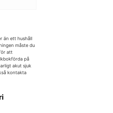
 än ett hushåll
elningen måste du
ör att
olkbokförda på
rligt akut sjuk
ckså kontakta
ri