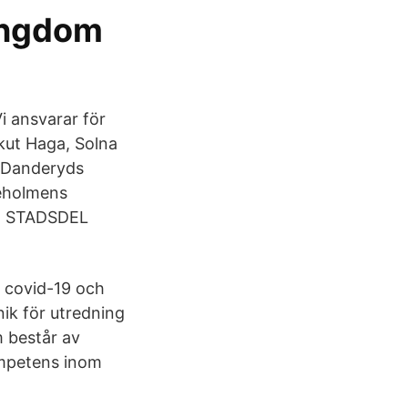
ungdom
i ansvarar för
kut Haga, Solna
g Danderyds
jeholmens
TRE STADSDEL
r covid-19 och
nik för utredning
m består av
ompetens inom