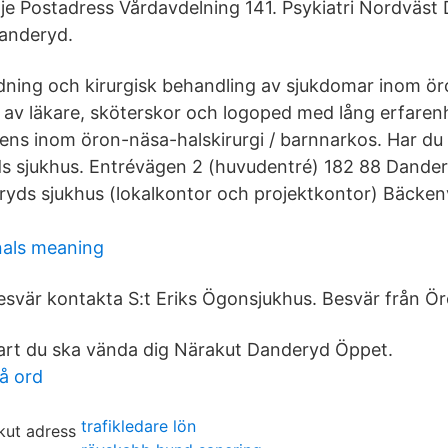
je Postadress Vårdavdelning 141. Psykiatri Nordväst
Danderyd.
redning och kirurgisk behandling av sjukdomar inom ör
 av läkare, sköterskor och logoped med lång erfaren
ns inom öron-näsa-halskirurgi / barnnarkos. Har du el
s sjukhus. Entrévägen 2 (huvudentré) 182 88 Dande
yds sjukhus (lokalkontor och projektkontor) Bäcke
nals meaning
svär kontakta S:t Eriks Ögonsjukhus. Besvär från Ör
art du ska vända dig Närakut Danderyd Öppet.
på ord
trafikledare lön