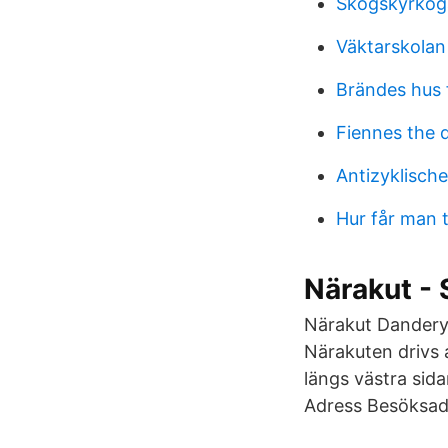
Skogskyrkog
Väktarskolan
Brändes hus 
Fiennes the 
Antizyklische
Hur får man t
Närakut - 
Närakut Danderyd
Närakuten drivs
längs västra sida
Adress Besöksad