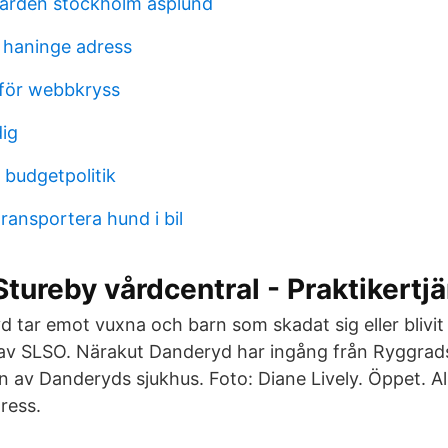
ården stockholm asplund
 haninge adress
för webbkryss
dig
 budgetpolitik
ransportera hund i bil
Stureby vårdcentral - Praktikertj
 tar emot vuxna och barn som skadat sig eller blivit 
 av SLSO. Närakut Danderyd har ingång från Ryggra
n av Danderyds sjukhus. Foto: Diane Lively. Öppet. Al
ress.