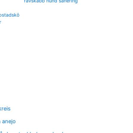
rävskabb hund sanering
ostadskö
r
kreis
a anejo