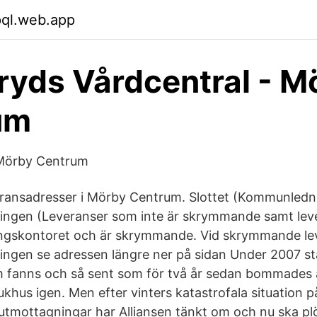
pql.web.app
yds Vårdcentral - M
um
 Mörby Centrum
eransadresser i Mörby Centrum. Slottet (Kommunledn
ningen (Leveranser som inte är skrymmande samt le
ngskontoret och är skrymmande. Vid skrymmande leve
ningen se adressen längre ner på sidan Under 2007 s
m fanns och så sent som för två år sedan bommades 
ukhus igen. Men efter vinters katastrofala situation 
utmottagningar har Alliansen tänkt om och nu ska plöt