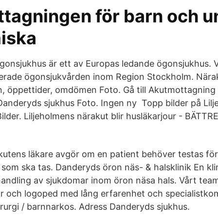
tagningen för barn och 
iska
Ögonsjukhus är ett av Europas ledande ögonsjukhus. V
serade ögonsjukvården inom Region Stockholm. Nära
n, öppettider, omdömen Foto. Gå till Akutmottagnin
Danderyds sjukhus Foto. Ingen ny Topp bilder på Lil
ilder. Liljeholmens närakut blir husläkarjour - BÄT
.
rakutens läkare avgör om en patient behöver testas fö
 som ska tas. Danderyds öron näs- & halsklinik En kli
handling av sjukdomar inom öron näsa hals. Vårt tea
or och logoped med lång erfarenhet och specialistk
rurgi / barnnarkos. Adress Danderyds sjukhus.