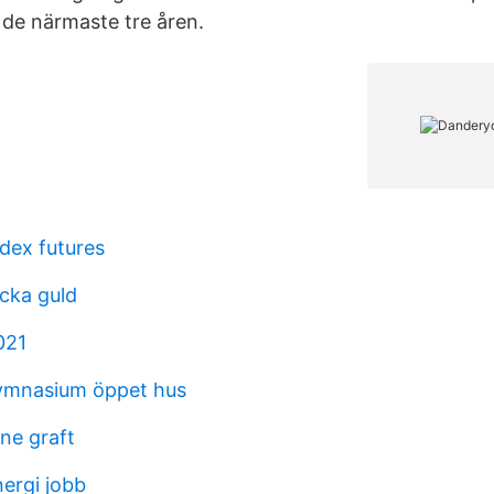
de närmaste tre åren.
dex futures
cka guld
021
gymnasium öppet hus
ne graft
ergi jobb