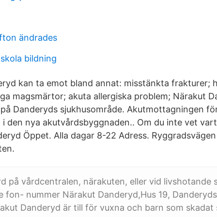
ton ändrades
 skola bildning
yd kan ta emot bland annat: misstänkta frakturer; 
liga magsmärtor; akuta allergiska problem; Närakut D
 på Danderyds sjukhusområde. Akutmottagningen för
 i den nya akutvårdsbyggnaden.. Om du inte vet var
eryd Öppet. Alla dagar 8-22 Adress. Ryggradsvägen 
ten.
 på vårdcentralen, närakuten, eller vid livshotande 
le fon- nummer Närakut Danderyd,Hus 19, Danderyds
kut Danderyd är till för vuxna och barn som skadat sig