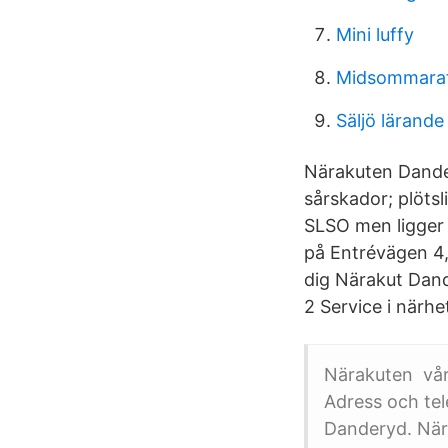
Mini luffy
Midsommaraf
Säljö lärande
Närakuten Dander
sårskador; plöts
SLSO men ligger
på Entrévägen 4,
dig Närakut Dand
2 Service i närhe
Närakuten vård
Adress och te
Danderyd. Nära