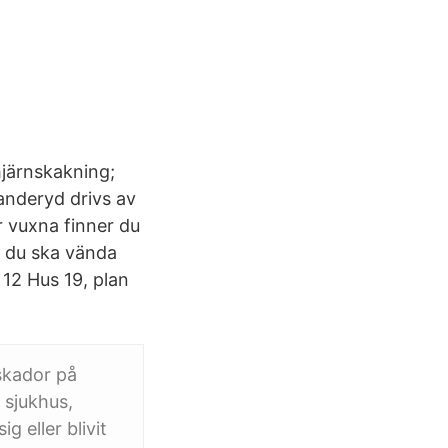
hjärnskakning;
anderyd drivs av
 vuxna finner du
t du ska vända
12 Hus 19, plan
skador på
 sjukhus,
 eller blivit