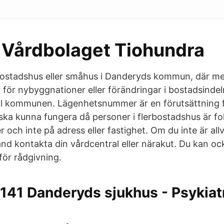
 Vårdbolaget Tiohundra
ostadshus eller småhus i Danderyds kommun, där mer
r för nybyggnationer eller förändringar i bostadsind
ill kommunen. Lägenhetsnummer är en förutsättning f
ska kunna fungera då personer i flerbostadshus är f
ch inte på adress eller fastighet. Om du inte är allva
hand kontakta din vårdcentral eller närakut. Du kan o
för rådgivning.
141 Danderyds sjukhus - Psykiat