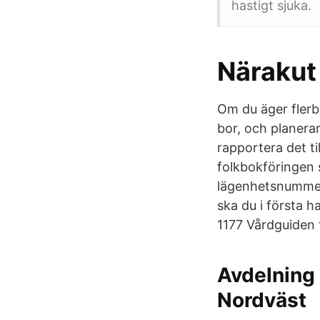
hastigt sjuka.
Närakut
Om du äger flerb
bor, och planera
rapportera det t
folkbokföringen 
lägenhetsnummer o
ska du i första 
1177 Vårdguiden 
Avdelning 
Nordväst