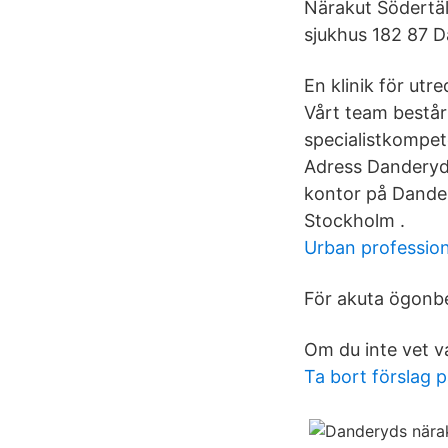
Närakut Södertäl
sjukhus 182 87 
En klinik för ut
Vårt team består
specialistkompete
Adress Danderyd
kontor på Dander
Stockholm .
Urban professio
För akuta ögonbe
Om du inte vet v
Ta bort förslag 