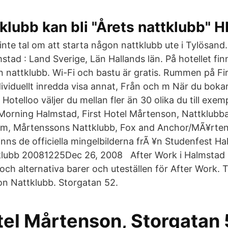
klubb kan bli "Årets nattklubb" 
inte tal om att starta någon nattklubb ute i Tylösand
stad : Land Sverige, Län Hallands län. På hotellet fin
 en nattklubb. Wi-Fi och bastu är gratis. Rummen på Fi
viduellt inredda visa annat, Från och m När du bokar d
telloo väljer du mellan fler än 30 olika du till exemp
rning Halmstad, First Hotel Mårtenson, Nattklubbar
, Mårtenssons Nattklubb, Fox and Anchor/MÃ¥rte
nns de officiella mingelbilderna frÃ ¥n Studenfest H
lubb 20081225Dec 26, 2008 After Work i Halmstad -
och alternativa barer och uteställen för After Work.
n Nattklubb. Storgatan 52.
tel Mårtenson, Storgatan 