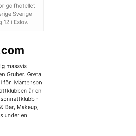
r golfhotellet
erige Sverige
 12 i Eslöv.
d.com
elg massvis
jen Gruber. Greta
al för Mårtenson
attklubben är en
nsonnattklubb -
 & Bar, Makeup,
es under en