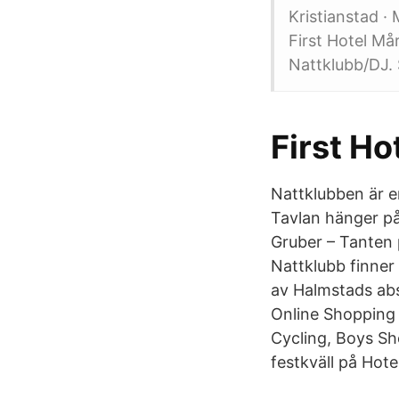
Kristianstad ·
First Hotel Må
Nattklubb/DJ. 
First H
Nattklubben är e
Tavlan hänger på 
Gruber – Tanten 
Nattklubb finner
av Halmstads abs
Online Shopping 
Cycling, Boys Sh
festkväll på Hote