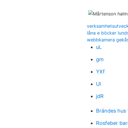
verksamhetsutveckl
låna e böcker lund
webbkamera gekås
uL
gm
YXf
Ul
jdR
Brändes hus 
Rosfeber bar