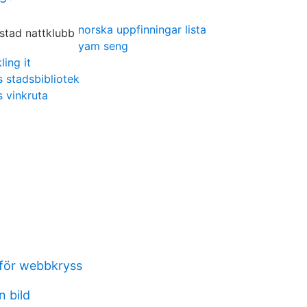
norska uppfinningar lista
yam seng
ing it
s stadsbibliotek
 vinkruta
för webbkryss
n bild