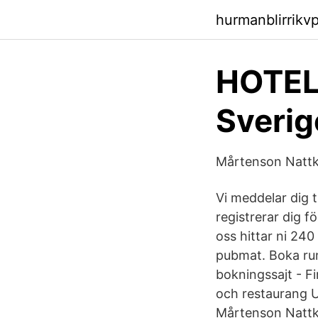
hurmanblirrikv
HOTEL
Sverig
Mårtenson Nattk
Vi meddelar dig 
registrerar dig f
oss hittar ni 240
pubmat. Boka rum
bokningssajt - Fi
och restaurang U
Mårtenson Nattkl