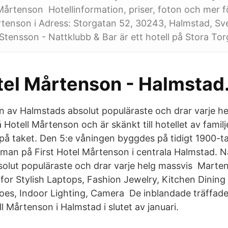
 Mårtenson Hotellinformation, priser, foton och mer fö
rtenson i Adress: Storgatan 52, 30243, Halmstad, Sv
Stensson - Nattklubb & Bar är ett hotell på Stora Torg
otel Mårtenson - Halmsta
n av Halmstads absolut populäraste och drar varje h
Hotell Mårtenson och är skänkt till hotellet av famil
på taket. Den 5:e våningen byggdes på tidigt 1900-t
 man på First Hotel Mårtenson i centrala Halmstad. N
olut populäraste och drar varje helg massvis Marte
for Stylish Laptops, Fashion Jewelry, Kitchen Dining
oes, Indoor Lighting, Camera De inblandade träffad
ll Mårtenson i Halmstad i slutet av januari.