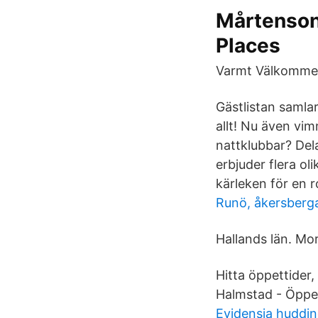
Mårtenson
Places
Varmt Välkommen 
Gästlistan samlar
allt! Nu även vim
nattklubbar? Dela
erbjuder flera ol
kärleken för en 
Runö, åkersberg
Hallands län. Mo
Hitta öppettider
Halmstad - Öppet
Evidensia huddi