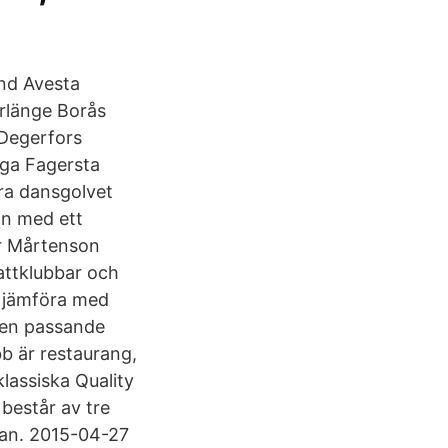
und Avesta
rlänge Borås
Degerfors
ga Fagersta
ra dansgolvet
on med ett
or Mårtenson
attklubbar och
tt jämföra med
r en passande
bb är restaurang,
klassiska Quality
består av tre
lan. 2015-04-27