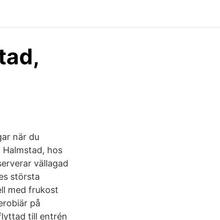
ad,
gar när du
 i Halmstad, hos
 serverar vällagad
es största
ell med frukost
erobiär på
ttad till entrén