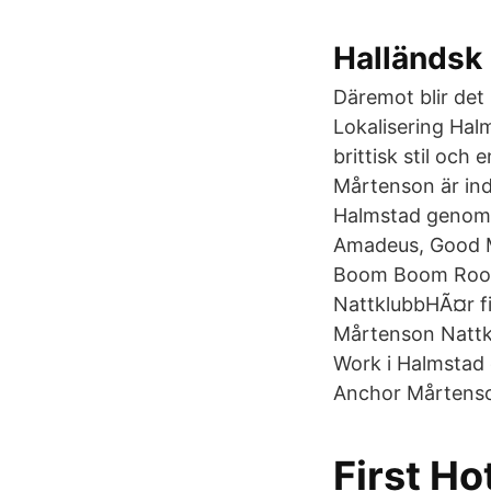
Halländsk 
Däremot blir det 
Lokalisering Halm
brittisk stil och
Mårtenson är indi
Halmstad genom Ho
Amadeus, Good Mo
Boom Boom Room
NattklubbHÃ¤r fi
Mårtenson Nattk
Work i Halmstad 
Anchor Mårtenso
First Ho