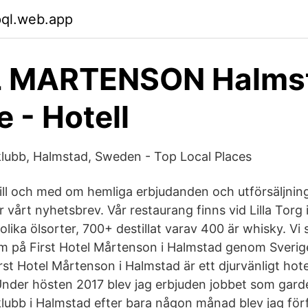
pql.web.app
 MARTENSON Halmst
e - Hotell
lubb, Halmstad, Sweden - Top Local Places
till och med om hemliga erbjudanden och utförsäljnin
ör vårt nyhetsbrev. Vår restaurang finns vid Lilla Torg
 olika ölsorter, 700+ destillat varav 400 är whisky. Vi
 på First Hotel Mårtenson i Halmstad genom Sverig
rst Hotel Mårtenson i Halmstad är ett djurvänligt hot
nder hösten 2017 blev jag erbjuden jobbet som gard
ubb i Halmstad efter bara någon månad blev jag förfly