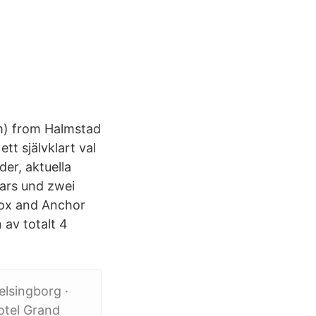
km) from Halmstad
tt självklart val
der, aktuella
Bars und zwei
Fox and Anchor
av totalt 4
elsingborg ·
otel Grand