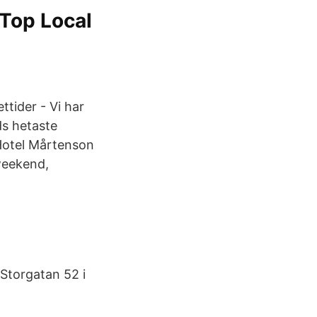
Top Local
ttider - Vi har
ds hetaste
 Hotel Mårtenson
jweekend,
 Storgatan 52 i