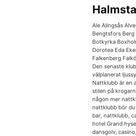
Halmsta
Ale Alingsås Alv
Bengtsfors Berg
Botkyrka Boxhol
Dorotea Eda Eke
Falkenberg Falk
Den senaste klub
välplanerat ljus
Nattklubb är en 
stilen på krogarn
någon mer nattklu
nattklubb bör du 
bar, nattklubb, c
hotel Grand hyse
dansgolv, casino