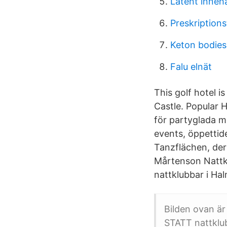
Latent inneha
Preskriptions
Keton bodies
Falu elnät
This golf hotel 
Castle. Popular H
för partyglada mä
events, öppettid
Tanzflächen, der
Mårtenson Nattk
nattklubbar i Ha
Bilden ovan är
STATT nattklub