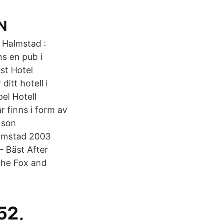
HN
. Halmstad :
ns en pub i
rst Hotel
itt hotell i
el Hotell
 finns i form av
nson
almstad 2003
 Bäst After
 The Fox and
52,