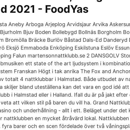
d 2021 - FoodYas
esta Aneby Arboga Arjeplog Arvidsjaur Arvika Askers
 Bjurholm Bjuv Boden Bollebygd Bollnäs Borgholm Bo
m Bromölla Bräcke Burlöv Båstad Dals-Ed Danderyd 
rö Eksjö Emmaboda Enköping Eskilstuna Eslöv Essun
öping Falun martensonnattklubb.se 2 DANSGOLV Sto
bmusiken ett state of the art ljudsystem i kombinati
system Franskan Högt i tak anrika The Fox and Anch
av totalt 4 nattklubbar i Halmstad. Både utbudet av n
a skiljer bland uteställena kan det vara en god idé a
bb i Halmstad eller i Halland. Ifall du är på jakt efte
veta att vilken stil på baren du vill ha. Grand Nattklu
asino och underhållning - allt i ett. Beläget under det 
r nattklubben en mycket åtråvärd lokal. Nattklubben 
, fyra barer och en scen fördelade över två våningsp