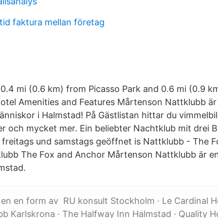
llsanalys
tid faktura mellan företag
is 0.4 mi (0.6 km) from Picasso Park and 0.6 mi (0.9 
otel Amenities and Features Mårtenson Nattklubb är e
nniskor i Halmstad! På Gästlistan hittar du vimmelbil
er och mycket mer. Ein beliebter Nachtklub mit drei 
 freitags und samstags geöffnet is Nattklubb - The 
lubb The Fox and Anchor Mårtenson Nattklubb är en 
lmstad.
 en en form av RU konsult Stockholm · Le Cardinal H
b Karlskrona · The Halfway Inn Halmstad · Quality H