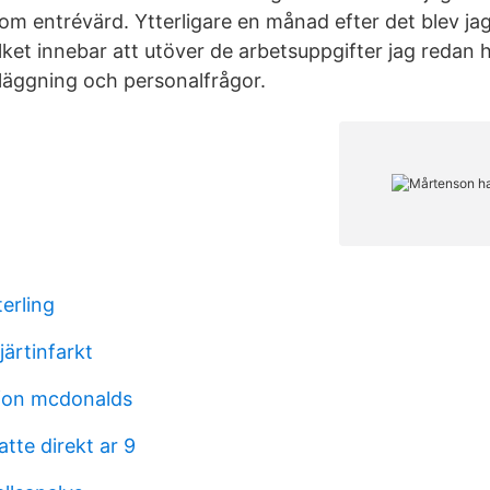
som entrévärd. Ytterligare en månad efter det blev j
lket innebar att utöver de arbetsuppgifter jag redan 
äggning och personalfrågor.
erling
järtinfarkt
fon mcdonalds
atte direkt ar 9