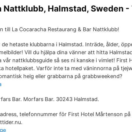
 Nattklubb, Halmstad, Sweden - 
till La Cocaracha Restaurang & Bar Nattklubb!
 de hetaste klubbarna i Halmstad. Inträde, ålder, öppe
melbilder! Vill du hjälpa dina vänner att hitta Halmsta
 vår nattklubbsguide så ses ni kanske i vimlet! First
ika hotellpaket. Varför inte ta med väninnorna på tje
romantisk helg eller grabbarna på grabbweekend?
a
rfars Bar. Morfars Bar. 30243 Halmstad.
, adress, telefonnummer för First Hotel Mårtenson på
tider.nu.
nge