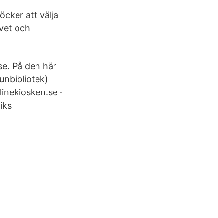
cker att välja
ivet och
se. På den här
unbibliotek)
inekiosken.se ·
iks