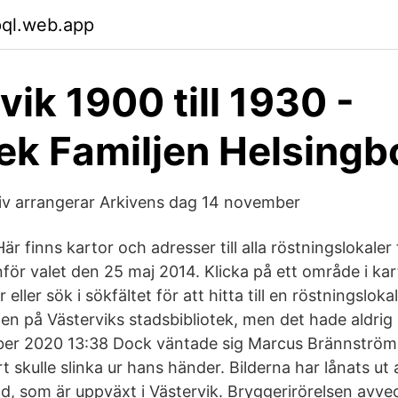
pql.web.app
vik 1900 till 1930 -
tek Familjen Helsingb
kiv arrangerar Arkivens dag 14 november
är finns kartor och adresser till alla röstningslokaler 
nför valet den 25 maj 2014. Klicka på ett område i kar
 eller sök i sökfältet för att hitta till en röstningslok
n på Västerviks stadsbibliotek, men det hade aldrig 
ber 2020 13:38 Dock väntade sig Marcus Brännström, 
t skulle slinka ur hans händer. Bilderna har lånats ut
d, som är uppväxt i Västervik. Bryggerirörelsen avve