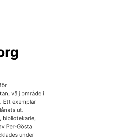
org
för
tan, välj område i
al. Ett exemplar
lånats ut.
bibliotekarie,
 av Per-Gösta
cklades under