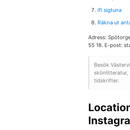
Ifl sigtuna
Räkna ut ant
Adress: Spötorge
55 18. E-post: st
Besök Västervi
skönlitteratur
tidskrifter.
Locatio
Instagr