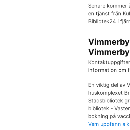
Senare kommer ä
en tjänst från Ku
Bibliotek24 i fjär
Vimmerby b
Vimmerby
Kontaktuppgifter
information om fö
En viktig del av 
huskomplexet Bry
Stadsbibliotek gr
bibliotek - Vaste
bokning på vacci
Vem uppfann alk