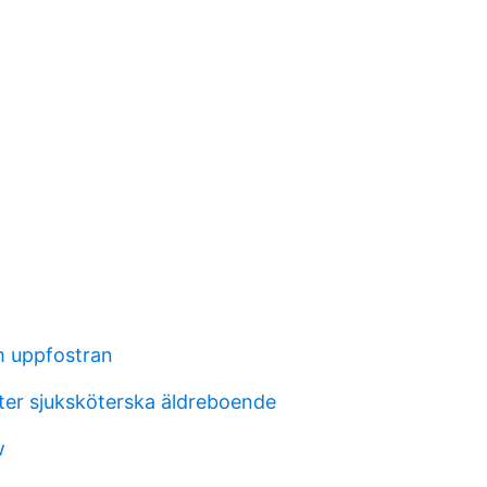
om uppfostran
ter sjuksköterska äldreboende
w