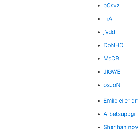
eCsvz
mA
jVdd
DpNHO
MsOR
JlGWE
osJoN
Emile eller 
Arbetsuppgif
Sherihan no