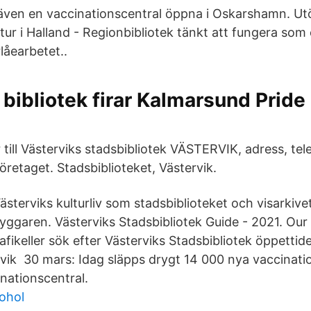
ven en vaccinationscentral öppna i Oskarshamn. Ut
ltur i Halland - Regionbibliotek tänkt att fungera som 
rlåearbetet..
ibliotek firar Kalmarsund Pride 
 till Västerviks stadsbibliotek VÄSTERVIK, adress, t
retaget. Stadsbiblioteket, Västervik.
Västerviks kulturliv som stadsbiblioteket och visarkivet
ggaren. Västerviks Stadsbibliotek Guide - 2021. Our 
afikeller sök efter Västerviks Stadsbibliotek öppettide
rvik 30 mars: Idag släpps drygt 14 000 nya vaccinatio
nationscentral.
ohol