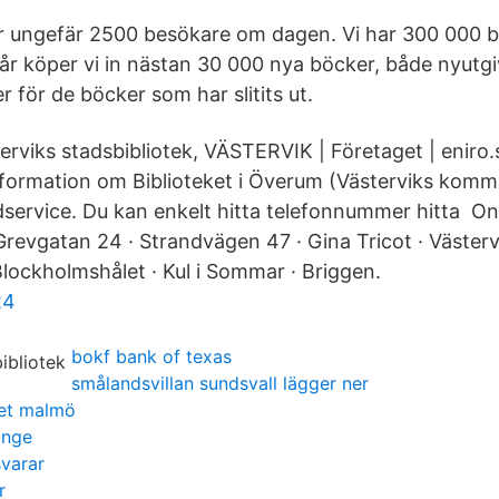
ar ungefär 2500 besökare om dagen. Vi har 300 000 bö
 år köper vi in nästan 30 000 nya böcker, både nyutg
 för de böcker som har slitits ut.
erviks stadsbibliotek, VÄSTERVIK | Företaget | eniro.
information om Biblioteket i Överum (Västerviks komm
dservice. Du kan enkelt hitta telefonnummer hitta Onl
Grevgatan 24 · Strandvägen 47 · Gina Tricot · Västerv
Blockholmshålet · Kul i Sommar · Briggen.
24
bokf bank of texas
smålandsvillan sundsvall lägger ner
et malmö
änge
varar
r