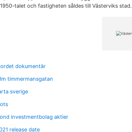
1950-talet och fastigheten såldes till Västerviks stad.
mordet dokumentär
holm timmermansgatan
rta sverige
lots
fond investmentbolag aktier
021 release date