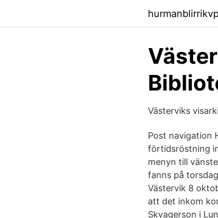
hurmanblirrikv
Väster
Biblio
Västerviks visar
Post navigation H
förtidsröstning i
menyn till vänster
fanns på torsdage
Västervik 8 okto
att det inkom kor
Skvagerson i Lun