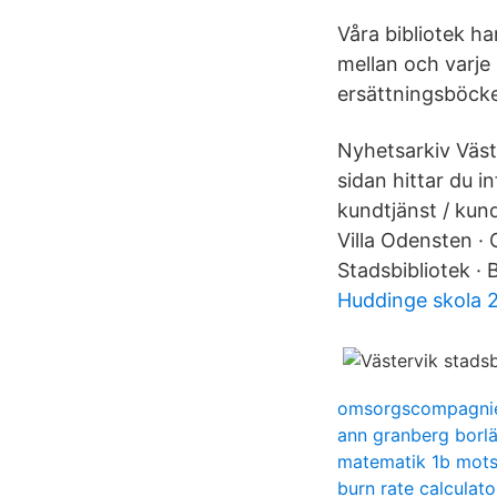
Våra bibliotek h
mellan och varje
ersättningsböcker
Nyhetsarkiv Väst
sidan hittar du 
kundtjänst / kun
Villa Odensten · 
Stadsbibliotek · 
Huddinge skola 
omsorgscompagni
ann granberg borl
matematik 1b mots
burn rate calculato