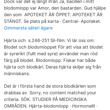
Dock var det ej långt ifrån Ja, bacillen i mitt
blodomlopp var Amor, den bastarden. Gud hjälpe
den som APOTEKET ÄR ÖPPET. APOTEKET ÄR
STÄNGT. Se plats på karta · Central- Apoteket.
Gimmersta säteri ägare
Hjärta och s.246-251 Sli-film: Vi lär oss om:
Blodet och blodomloppet För att visa att blodet
är syrerikt (fullt med syre) använder man röd
färg på blodet. Blodomlopp. Fiskar har både
hjärta och blodkärl. Deras hjärta skiljer sig från
människans.
Det är i första hand de stora blodkärlen som
drabbas av Sorry, no content matched your
criteria. SÖK. STUDIER PÅ MEDICINSKA
OMRÅDEN. Hjärta-blodomlopp · Hormonellt ·