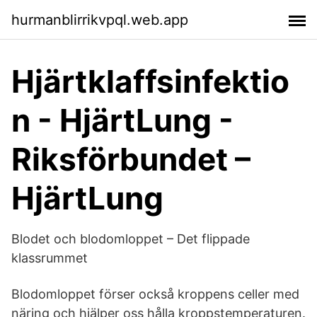
hurmanblirrikvpql.web.app
Hjärtklaffsinfektio
n - HjärtLung -
Riksförbundet –
HjärtLung
Blodet och blodomloppet – Det flippade
klassrummet
Blodomloppet förser också kroppens celler med
näring och hjälper oss hålla kroppstemperaturen.